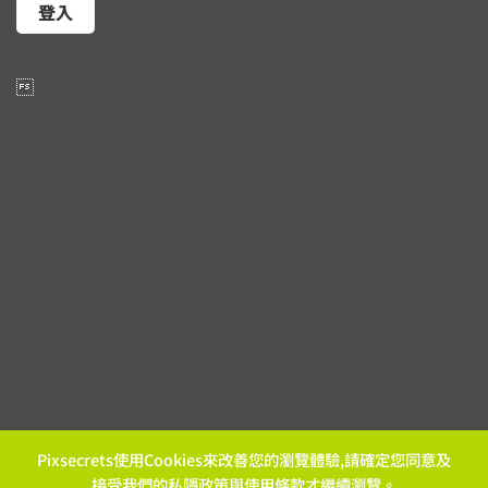

Pixsecrets使用Cookies來改善您的瀏覽體驗,請確定您同意及
接受我們的
私隱政策
與
使用條款
才繼續瀏覽。