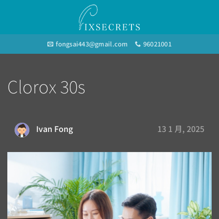
Skip
to
content
fongsai443@gmail.com
96021001
Clorox 30s
13 1 月, 2025
Ivan Fong