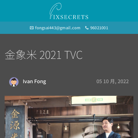
Skip
to
content
fongsai443@gmail.com
96021001
金象米 2021 TVC
05 10 月, 2022
Ivan Fong